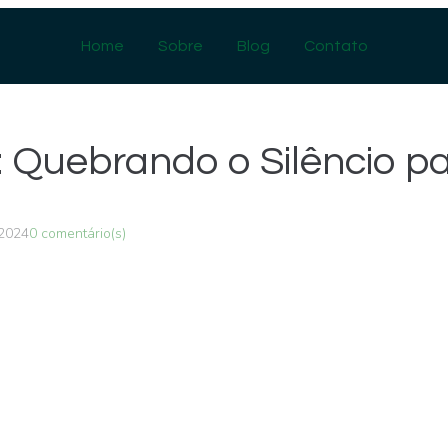
Home
Sobre
Blog
Contato
: Quebrando o Silêncio p
 2024
0 comentário(s)