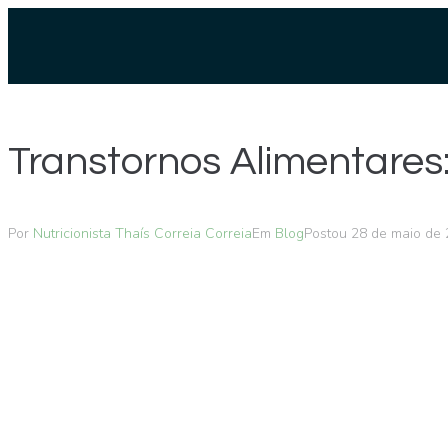
Transtornos Alimentares
Por
Nutricionista Thaís Correia Correia
Em
Blog
Postou
28 de maio de